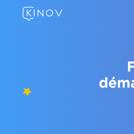
F
déma