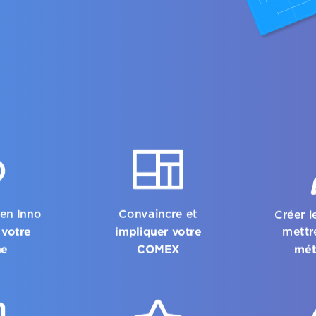
pen Inno
Convaincre et
Créer l
 votre
impliquer votre
mettr
he
COMEX
mét