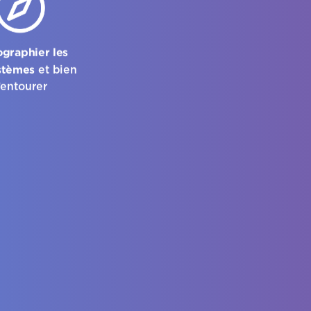
ographier les
stèmes
et bien
’entourer