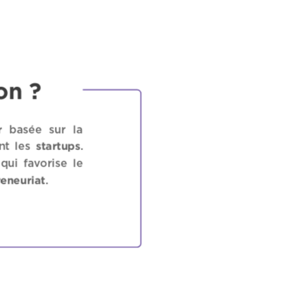
on ?
r
basée sur la
startups
nt les
.
qui favorise le
reneuriat
.