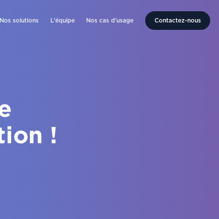
Nos solutions
L’équipe
Nos cas d’usage
Contactez-nous
re
ion !