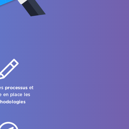
processus
es
et
e en place les
hodologies